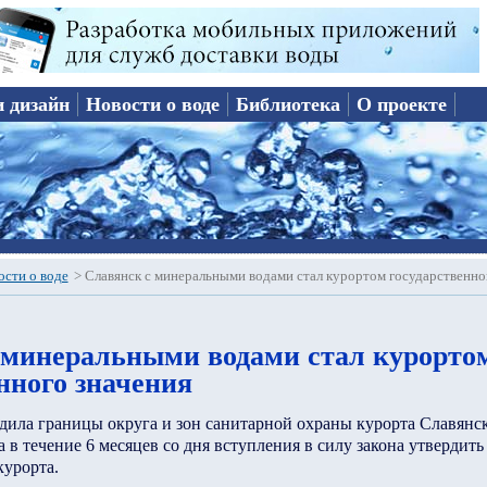
и дизайн
Новости о воде
Библиотека
О проекте
ости о воде
>
Славянск с минеральными водами стал курортом государственно
 минеральными водами стал курорто
нного значения
дила границы округа и зон санитарной охраны курорта Славянск
в течение 6 месяцев со дня вступления в силу закона утвердить
курорта.