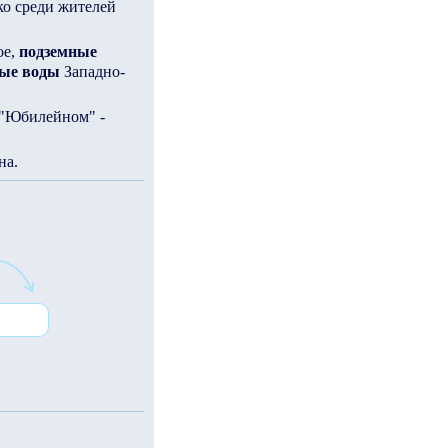
ко среди жителей
ое,
подземные
вые воды
Западно-
в "Юбилейном" -
на.