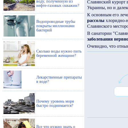
воду, полученную из
Славянский курорт в
нефте-газовых скважин?
Украины, но и далеко
К основным его леч
рассолы
хлоридно-н
Водопроводные трубы
покрыты миллионами
Славянского место
бактерий
В санатории "Славя
заболевания нервно
Очевидно, что отны
Сколько воды нужно пить
беременной женщине?
Лекарственные препараты
в воде?
Почему уровень моря
быстро поднимается?
Все что нужно знать о