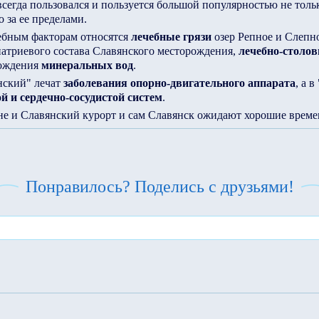
сегда пользовался и пользуется большой популярностью не толь
 за ее пределами.
ебным факторам относятся
лечебные грязи
озер Репное и Слепн
атриевого состава Славянского месторождения,
лечебно-столо
рождения
минеральных вод
.
нский" лечат
заболевания опорно-двигательного аппарата
, а 
й и сердечно-сосудистой систем
.
не и Славянский курорт и сам Славянск ожидают хорошие време
Понравилось? Поделись с друзьями!