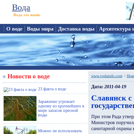
Вода
Вода это жизнь
О воде
Воды мира
Доставка воды
Архитектура 
Новости о воде
www.vodainfo.com
>
Нов
Дата:
2011-04-19
23 факта о воде
Славянск с
Заражение угрожает
государстве
одному из крупнейших в
мире запасов пресной
воды
При этом Рада утвер
Министров поручила 
санитарной охраны 
Можно ли использовать