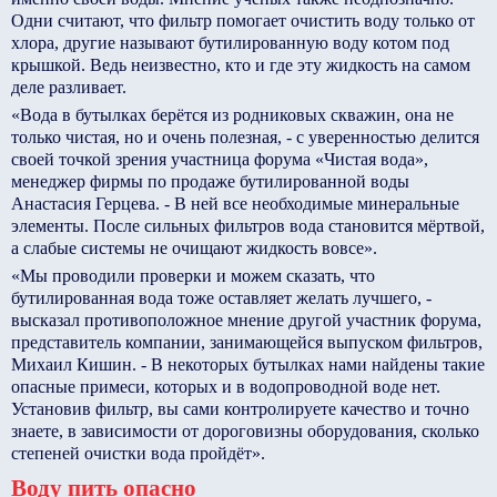
Одни считают, что фильтр помогает очистить воду только от
хлора, другие называют бутилированную воду котом под
крышкой. Ведь неизвестно, кто и где эту жидкость на самом
деле разливает.
«Вода в бутылках берётся из родниковых скважин, она не
только чистая, но и очень полезная, - с уверенностью делится
своей точкой зрения участница форума «Чистая вода»,
менеджер фирмы по продаже бутилированной воды
Анастасия Герцева. - В ней все необходимые минеральные
элементы. После сильных фильтров вода становится мёртвой,
а слабые системы не очищают жидкость вовсе».
«Мы проводили проверки и можем сказать, что
бутилированная вода тоже оставляет желать лучшего, -
высказал противоположное мнение другой участник форума,
представитель компании, занимающейся выпуском фильтров,
Михаил Кишин. - В некоторых бутылках нами найдены такие
опасные примеси, которых и в водопроводной воде нет.
Установив фильтр, вы сами контролируете качество и точно
знаете, в зависимости от дороговизны оборудования, сколько
степеней очистки вода пройдёт».
Воду пить опасно