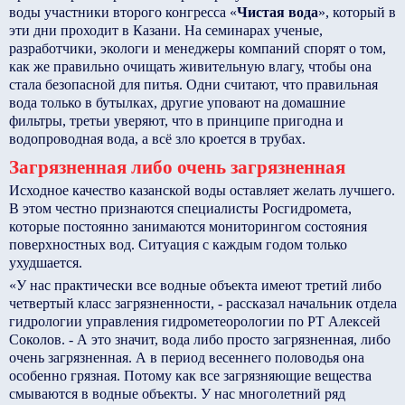
воды участники второго конгресса «
Чистая вода
», который в
эти дни проходит в Казани. На семинарах ученые,
разработчики, экологи и менеджеры компаний спорят о том,
как же правильно очищать живительную влагу, чтобы она
стала безопасной для питья. Одни считают, что правильная
вода только в бутылках, другие уповают на домашние
фильтры, третьи уверяют, что в принципе пригодна и
водопроводная вода, а всё зло кроется в трубах.
Загрязненная либо очень загрязненная
Исходное качество казанской воды оставляет желать лучшего.
В этом честно признаются специалисты Росгидромета,
которые постоянно занимаются мониторингом состояния
поверхностных вод. Ситуация с каждым годом только
ухудшается.
«У нас практически все водные объекта имеют третий либо
четвертый класс загрязненности, - рассказал начальник отдела
гидрологии управления гидрометеорологии по РТ Алексей
Соколов. - А это значит, вода либо просто загрязненная, либо
очень загрязненная. А в период весеннего половодья она
особенно грязная. Потому как все загрязняющие вещества
смываются в водные объекты. У нас многолетний ряд