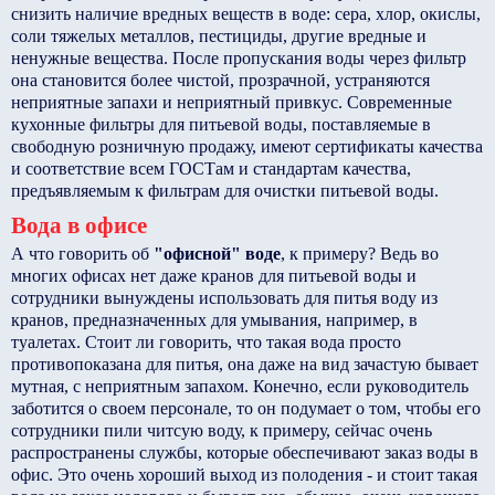
снизить наличие вредных веществ в воде: сера, хлор, окислы,
соли тяжелых металлов, пестициды, другие вредные и
ненужные вещества. После пропускания воды через фильтр
она становится более чистой, прозрачной, устраняются
неприятные запахи и неприятный привкус. Современные
кухонные фильтры для питьевой воды, поставляемые в
свободную розничную продажу, имеют сертификаты качества
и соответствие всем ГОСТам и стандартам качества,
предъявляемым к фильтрам для очистки питьевой воды.
Вода в офисе
А что говорить об
"офисной" воде
, к примеру? Ведь во
многих офисах нет даже кранов для питьевой воды и
сотрудники вынуждены использовать для питья воду из
кранов, предназначенных для умывания, например, в
туалетах. Стоит ли говорить, что такая вода просто
противопоказана для питья, она даже на вид зачастую бывает
мутная, с неприятным запахом. Конечно, если руководитель
заботится о своем персонале, то он подумает о том, чтобы его
сотрудники пили читсую воду, к примеру, сейчас очень
распространены службы, которые обеспечивают заказ воды в
офис. Это очень хороший выход из полодения - и стоит такая