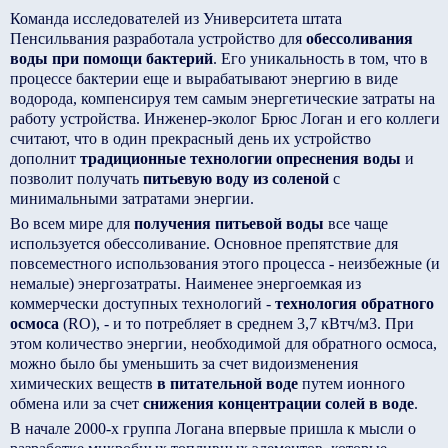
Команда исследователей из Университета штата
Пенсильвания разработала устройство для
обессоливания
воды при помощи бактерий
. Его уникальность в том, что в
процессе бактерии еще и вырабатывают энергию в виде
водорода, компенсируя тем самым энергетические затраты на
работу устройства. Инженер-эколог Брюс Логан и его коллеги
считают, что в один прекрасный день их устройство
дополнит
традиционные технологии опреснения воды
и
позволит получать
питьевую воду из соленой
с
минимальными затратами энергии.
Во всем мире для
получения питьевой воды
все чаще
используется обессоливание. Основное препятствие для
повсеместного использования этого процесса - неизбежные (и
немалые) энергозатраты. Наименее энергоемкая из
коммерчески доступных технологий -
технология обратного
осмоса
(RO), - и то потребляет в среднем 3,7 кВтч/м3. При
этом количество энергии, необходимой для обратного осмоса,
можно было бы уменьшить за счет видоизменения
химических веществ
в питательной воде
путем ионного
обмена или за счет
снижения концентрации солей в воде
.
В начале 2000-х группа Логана впервые пришла к мысли о