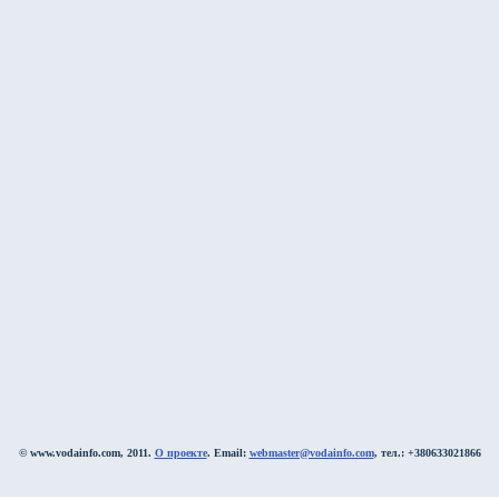
© www.vodainfo.com, 2011.
О проекте
. Email:
webmaster@vodainfo.com
, тел.: +380633021866