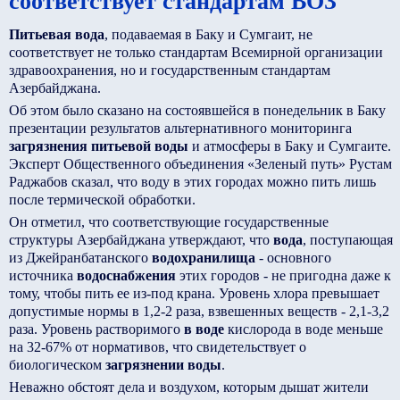
соответствует стандартам ВОЗ
Питьевая вода
, подаваемая в Баку и Сумгаит, не
соответствует не только стандартам Всемирной организации
здравоохранения, но и государственным стандартам
Азербайджана.
Об этом было сказано на состоявшейся в понедельник в Баку
презентации результатов альтернативного мониторинга
загрязнения питьевой воды
и атмосферы в Баку и Сумгаите.
Эксперт Общественного объединения «Зеленый путь» Рустам
Раджабов сказал, что воду в этих городах можно пить лишь
после термической обработки.
Он отметил, что соответствующие государственные
структуры Азербайджана утверждают, что
вода
, поступающая
из Джейранбатанского
водохранилища
- основного
источника
водоснабжения
этих городов - не пригодна даже к
тому, чтобы пить ее из-под крана. Уровень хлора превышает
допустимые нормы в 1,2-2 раза, взвешенных веществ - 2,1-3,2
раза. Уровень растворимого
в воде
кислорода в воде меньше
на 32-67% от нормативов, что свидетельствует о
биологическом
загрязнении воды
.
Неважно обстоят дела и воздухом, которым дышат жители