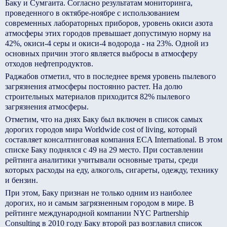
Баку и Сумгаита. Согласно результатам мониторинга,
проведенного в октябре-ноябре с использованием
современных лабораторных приборов, уровень окиси азота
атмосферы этих городов превышает допустимую норму на
42%, окиси-4 серы и окиси-4 водорода - на 23%. Одной из
основных причин этого является выбросы в атмосферу
отходов нефтепродуктов.
Раджабов отметил, что в последнее время уровень пылевого
загрязнения атмосферы постоянно растет. На долю
строительных материалов приходится 82% пылевого
загрязнения атмосферы.
Отметим, что на днях Баку был включен в список самых
дорогих городов мира Worldwide cost of living, который
составляет консалтинговая компания ECA International. В этом
списке Баку поднялся с 49 на 29 место. При составлении
рейтинга аналитики учитывали основные траты, среди
которых расходы на еду, алкоголь, сигареты, одежду, технику
и бензин.
При этом, Баку признан не только одним из наиболее
дорогих, но и самым загрязненным городом в мире. В
рейтинге международной компании NYC Partnership
Consulting в 2010 году Баку второй раз возглавил список