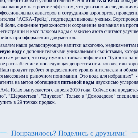
олю, энергетикам и успокоительным. Напиток
Avia Relax
обладае
овышающим настроение эффектом, что доказано исследования
офессиональных авиаторов и сотрудников аэропортов, проведен
ителем "АСКА-Трейд", подтвердил выводы ученых. Бортпрово
й боли, снижение тревожности и сохранение внимания на протя
егистрации и касс плюсом воды с закисью азота считают улучш
шибок при оформлении документов.
авляем наши релаксирующие напитки алкоголю, медикаментам и
евую воду
с дополнительными уникальными свойствами, которая
р сам решает, что ему нужно: стойкая эйфория от "буйного нап
ое расслабление и последующая депрессия от алкоголя, или хор
Наш продукт требует определенного уровня интеллекта и образа
ся массовым в рыночном понимании. Это вода для избранных", 
патента на метод обогащения
питьевой воды
двуокисью углерода 
Avia Relax выпускается с апреля 2010 года. Сейчас она продается
о", "Шереметьев", "Внуково". Только в "Домодедово" специали
пить в 29 точках продаж.
Понравилось? Поделись с друзьями!