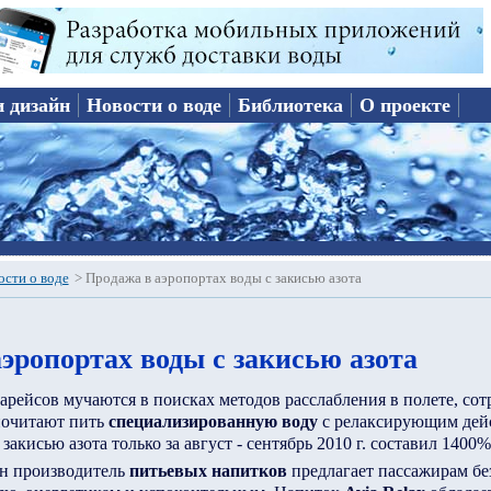
и дизайн
Новости о воде
Библиотека
О проекте
ости о воде
>
Продажа в аэропортах воды с закисью азота
эропортах воды с закисью азота
рейсов мучаются в поисках методов расслабления в полете, со
почитают пить
специализированную воду
с релаксирующим дейс
 закисью азота только за август - сентябрь 2010 г. составил 1400%
ин производитель
питьевых напитков
предлагает пассажирам б