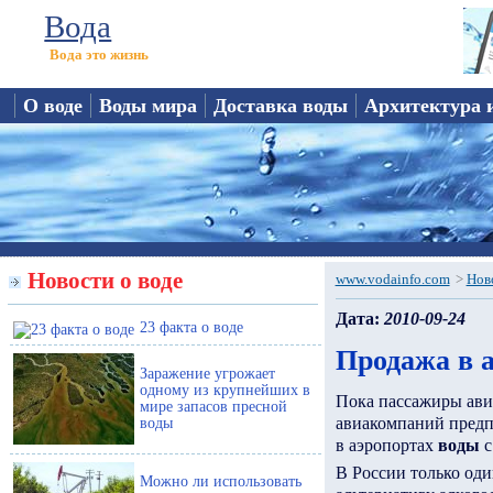
Вода
Вода это жизнь
О воде
Воды мира
Доставка воды
Архитектура 
Новости о воде
www.vodainfo.com
>
Нов
Дата:
2010-09-24
23 факта о воде
Продажа в а
Заражение угрожает
одному из крупнейших в
Пока пассажиры авиа
мире запасов пресной
авиакомпаний пред
воды
в аэропортах
воды
с
В России только од
Можно ли использовать