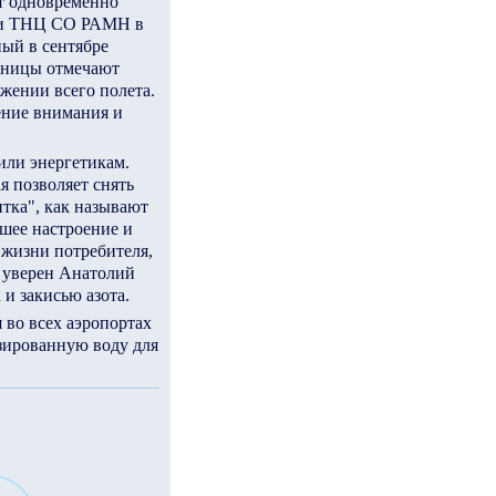
т одновременно
ми ТНЦ СО РАМН в
ный в сентябре
дницы отмечают
жении всего полета.
ение внимания и
ли энергетикам.
 позволяет снять
итка", как называют
ошее настроение и
 жизни потребителя,
- уверен Анатолий
и закисью азота.
 во всех аэропортах
зированную воду для