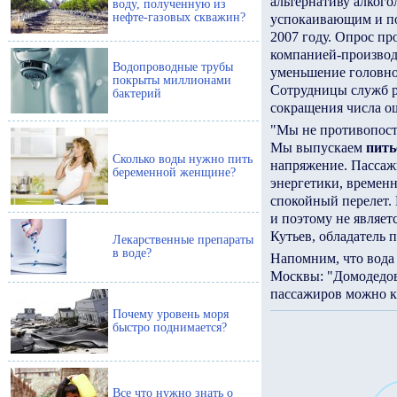
альтернативу алког
воду, полученную из
нефте-газовых скважин?
успокаивающим и п
2007 году. Опрос пр
компанией-производ
Водопроводные трубы
уменьшение головно
покрыты миллионами
Сотрудницы служб р
бактерий
сокращения числа о
"Мы не противопост
Мы выпускаем
пить
Сколько воды нужно пить
напряжение. Пассажи
беременной женщине?
энергетики, временн
спокойный перелет. 
и поэтому не являет
Кутьев, обладатель 
Лекарственные препараты
в воде?
Напомним, что вода 
Москвы: "Домодедов
пассажиров можно ку
Почему уровень моря
быстро поднимается?
Все что нужно знать о