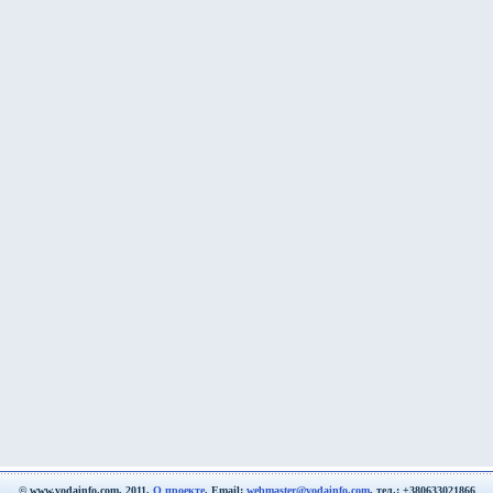
© www.vodainfo.com, 2011.
О проекте
. Email:
webmaster@vodainfo.com
, тел.: +380633021866