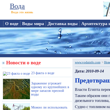
Вода
Вода это жизнь
О воде
Воды мира
Доставка воды
Архитектура 
Новости о воде
www.vodainfo.com
>
Нов
Дата:
2010-09-14
23 факта о воде
Предотвращ
Заражение угрожает
одному из крупнейших в
Власти Египта пере
мире запасов пресной
воды
Таким образом они 
дизельного топлива,
Судно с топливом на
Можно ли использовать