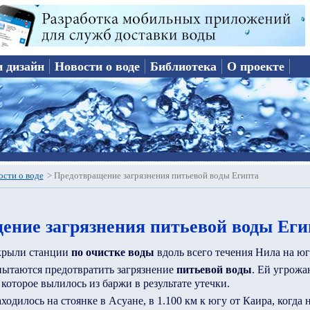
и дизайн
Новости о воде
Библиотека
О проекте
ости о воде
>
Предотвращение загрязнения питьевой воды Египта
ение загрязнения питьевой воды Еги
крыли станции
по очистке воды
вдоль всего течения Нила на юг
пытаются предотвратить загрязнение
питьевой воды
. Ей угрожа
 которое вылилось из баржи в результате утечки.
ходилось на стоянке в Асуане, в 1.100 км к югу от Каира, когда