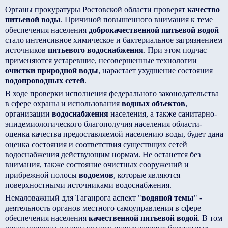
Органы прокуратуры Ростовской области проверят
качество
питьевой воды
. Причиной повышенного внимания к теме
обеспечения населения
доброкачественной питьевой водой
стало интенсивное химическое и бактериальное загрязнением
источников
питьевого водоснабжения
. При этом подчас
применяются устаревшие, несовершенные технологии
очистки природной воды
, нарастает ухудшение состояния
водопроводных сетей
.
В ходе проверки исполнения федерального законодательства
в сфере охраны и использования
водных объектов
,
организации
водоснабжения
населения, а также санитарно-
эпидемиологического благополучия населения области-
оценка качества предоставляемой населению воды, будет дана
оценка состояния и соответствия существщих сетей
водоснабжения действующим нормам. Не останется без
внимания, также состояние очистных сооружений и
прибрежной полосы
водоемов
, которые являются
поверхностными источниками водоснабжения.
Немаловажный для Таганрога аспект "
водяной темы
" -
деятельность органов местного самоуправления в сфере
обеспечения населения
качественной питьевой водой
. В том