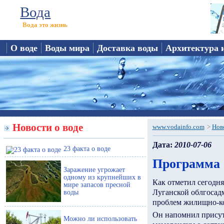
Вода
Вода это жизнь
О воде
Воды мира
Доставка воды
Архитектура 
Новости о воде
www.vodainfo.com
>
Нов
Дата:
2010-07-06
23 факта о воде
Программа 
Заражение угрожает
одному из крупнейших в
Как отметил сегодн
мире запасов пресной
Луганской облгосад
воды
проблем жилищно-ко
Он напомнил присут
Можно ли использовать