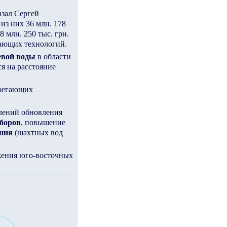
азал Сергей
 из них 36 млн. 178
 млн. 250 тыс. грн.
гающих технологий.
евой воды
в области
я на расстояние
ерегающих
лений обновления
аборов
, повышение
ения
(шахтных вод
жения юго-восточных