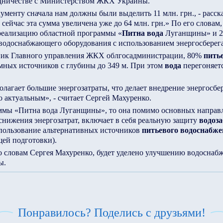
дничестве с Министерством ЖКХ Украины.
ументу сначала нам должны были выделить 11 млн. грн., - расск
сейчас эта сумма увеличена уже до 64 млн. грн.» По его словам,
 реализацию областной программы «
Питна вода
Луганщины» и 28
 водоснабжающего оборудования с использованием энергосбере
ник Главного управления ЖКХ облгосадминистрации, 80%
пить
мных источников с глубины до 349 м. При этом
вода
перегоняетс
олагает большие энергозатраты, что делает внедрение энергосб
 актуальным», - считает Сергей Махуренко.
аммы «Питна вода Луганщины», то она помимо основных направ
нижения энергозатрат, включает в себя реальную защиту
водоз
пользование альтернативных источников
питьевого водоснабж
щей подготовки).
о словам Сергея Махуренко, будет уделено улучшению водоснаб
ы.
Понравилось? Поделись с друзьями!