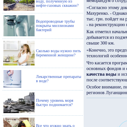
меморандум о сотру
воду, полученную из
нефте-газовых скважин?
«Согласно этому док
Махуренко. - Однако 
тыс. грн. пойдет на
Водопроводные трубы
- на реконструкцию
покрыты миллионами
бактерий
Как отметил началь
добывается из подзе
свыше 300 км.
«Конечно, это предп
Сколько воды нужно пить
беременной женщине?
технологий особенно
Что касается прогр
основных фондов и с
качества воды
и ис
Лекарственные препараты
после соответствую
в воде?
Особое внимание, п
регионов Луганщин
Почему уровень моря
быстро поднимается?
Все что нужно знать о