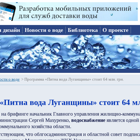
и дизайн
Новости о воде
Библиотека
О проекте
ости о воде
>
Программа «Питна вода Луганщины» стоит 64 млн. грн.
«Питна вода Луганщины» стоит 64 мл
я на брифинге начальник Главного управления жилищно-коммуна
министрации Сергей Махуренко,
водоснабжение
является одной
ммунального хозяйства области.
ствующим, что облгосадминистрация и областной совет подписа