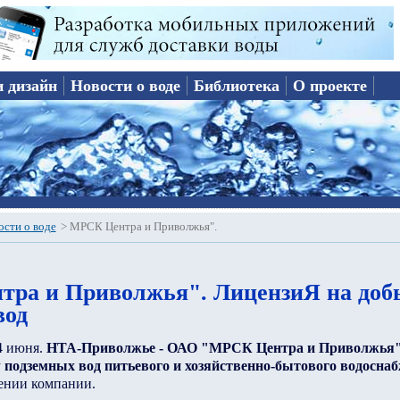
и дизайн
Новости о воде
Библиотека
О проекте
ости о воде
>
МРСК Центра и Приволжья".
ра и Приволжья". ЛицензиЯ на доб
вод
4 июня.
НТА-Приволжье - ОАО "МРСК Центра и Приволжья
у
подземных вод питьевого и хозяйственно-бытового водосна
ении компании.