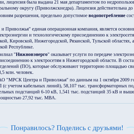
и, лицензия была выдана 21 мая департаментом по недропольз
льному округу (Приволжскнедра). Лицензия действительна до 2
словиям разрешения, предельно допустимое
водопотребление
сост
 Приволжья" единая операционная компания, является основ
лектроэнергии и технологическому присоединению к электросет
ой, Кировской, Нижегородской, Рязанской, Тульской областях, 
кой Республике.
илиал "
Нижновэнерго
" оказывает услуги по передаче электроэ
исоединению к электросетям в Нижегородской области. В соста
тделений (ПО), которые обслуживают территорию площадью свыш
,5 млн. человек.
О "МРСК Центра и Приволжья" по данным на 1 октября 2009 го
П (с учетом кабельных линий), 58,107 тыс. трансформаторных по
ельных подстанций 6-10 кВ, 1,541 тыс. подстанций 35 кВ и выше
ощностью 27,92 тыс. МВА.
Понравилось? Поделись с друзьями!