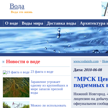
Вода
Вода это жизнь
О воде
Воды мира
Доставка воды
Архитектура 
Новости о воде
www.vodainfo.com
>
Нов
Дата:
2010-06-08
23 факта о воде
"МРСК Цент
Заражение угрожает
подземных 
одному из крупнейших в
мире запасов пресной
воды
Нижний Новгород. 
лицензию на добыч
офиуиальном сообщ
Можно ли использовать