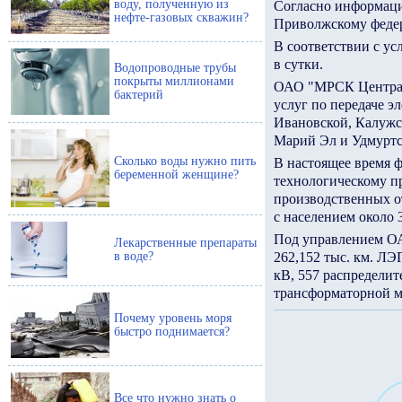
воду, полученную из
Согласно информаци
нефте-газовых скважин?
Приволжскому федера
В соответствии с у
в сутки.
Водопроводные трубы
покрыты миллионами
ОАО "МРСК Центра и
бактерий
услуг по передаче э
Ивановской, Калужск
Марий Эл и Удмуртс
Сколько воды нужно пить
В настоящее время ф
беременной женщине?
технологическому пр
производственных о
с населением около 3
Под управлением ОА
Лекарственные препараты
в воде?
262,152 тыс. км. ЛЭ
кВ, 557 распределит
трансформаторной м
Почему уровень моря
быстро поднимается?
Все что нужно знать о