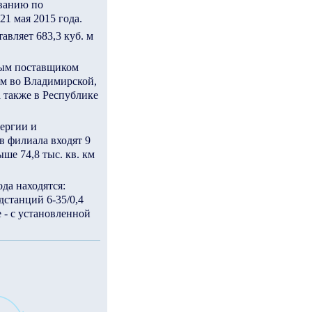
ованию по
1 мая 2015 года.
авляет 683,3 куб. м
ным поставщиком
ям во Владимирской,
а также в Республике
нергии и
в филиала входят 9
е 74,8 тыс. кв. км
да находятся:
дстанций 6-35/0,4
 - с установленной