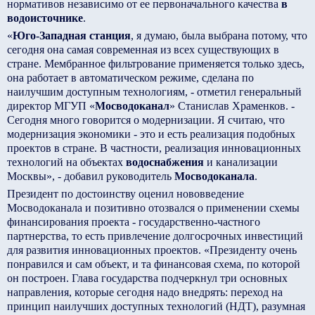
нормативов независимо от ее первоначального качества
в
водоисточнике
.
«
Юго-Западная станция
, я думаю, была выбрана потому, что
сегодня она самая современная из всех существующих в
стране. Мембранное фильтрование применяется только здесь,
она работает в автоматическом режиме, сделана по
наилучшим доступным технологиям, - отметил генеральный
директор МГУП «
Мосводоканал
» Станислав Храменков. -
Сегодня много говорится о модернизации. Я считаю, что
модернизация экономики - это и есть реализация подобных
проектов в стране. В частности, реализация инновационных
технологий на объектах
водоснабжения
и канализации
Москвы», - добавил руководитель
Мосводоканала
.
Президент по достоинству оценил нововведение
Мосводоканала и позитивно отозвался о применении схемы
финансирования проекта - государственно-частного
партнерства, то есть привлечение долгосрочных инвестиций
для развития инновационных проектов. «Президенту очень
понравился и сам объект, и та финансовая схема, по которой
он построен. Глава государства подчеркнул три основных
направления, которые сегодня надо внедрять: переход на
принцип наилучших доступных технологий (НДТ), разумная