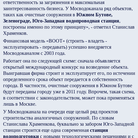
ответственность за загрязнения и максимальная
заинтересованность бизнеса. У Мосводоканала ряд объектов,
таких как очистные сооружения в
Южном Бутове,
Зеленограде, Юго-Западная водопроводная станция
,
построены именно по этому принципу», - отметил Станислав
Храменков.
Финансовая модель «ВООТ» (строить - владеть -
эксплуатировать - передавать) успешно внедряется
Мосводоканалом с 2003 года.
Работает она по следующей схеме: сначала объявляется
открытый международный конкурс на возведение объекта.
Выигравшая фирма строит и эксплуатирует его, по истечении
определенного срока объект передается в собственность
города. В частности, очистные сооружения в Южном Бутове
будут переданы городу уже в 2011 году. Впрочем, такая схема,
в соответствии с законодательством, может пока применяться
лишь в Москве.
У Мосводоканала на очереди еще целый ряд проектов
строительства аналогичных сооружений. По словам
Станислава Храменкова, буквально за забором Юго-Западной
станции строится еще одна современная
станция
водоподготовки
с новыми технологическими решениями и с