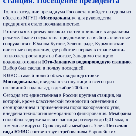
станция. Посещение президента
То, что заседание президиума Госсовета пройдет на одном из
объектов МГУП «
Мосводоканал
», для руководства
предприятия стало неожиданностью.
Готовиться к приему высоких гостей пришлось в авральном
режиме. Главе государства предложили на выбор - очистные
сооружения в Южном Бутове, Зеленограде, Курьяновские
очистные сооружения, где работает первая в стране мини-
теплоэлектростанция на биогазе, Западную станцию
водоподготовки и
Юго-Западную водопроводную станцию
.
Выбор был сделан в пользу последней.
ЮЗВС - самый новый объект водоподготовки
Мосводоканала
, введена в эксплуатацию всего три с
половиной года назад, в декабре 2006-го.
Сегодня это единственная в России крупная станция, на
которой, кроме классической технологии осветления с
озонированием и применением порошкообразного угля,
внедрена технология мембранного фильтрования. Мембраны
способны задерживать все частицы размером до 0,01 мкм, в
том числе вирусы. Срок службы мембран - 5 лет.
Питьевая
вода ЮЗВС
соответствует требованиям Европейских