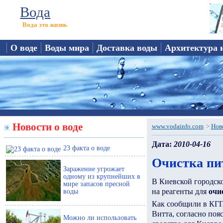
Вода
Вода это жизнь
О воде
Воды мира
Доставка воды
Архитектура 
Новости о воде
www.vodainfo.com
>
Нов
Дата:
2010-04-16
23 факта о воде
Очистка пит
Заражение угрожает
одному из крупнейших в
В Киевской городск
мире запасов пресной
на реагенты для
очи
воды
Как сообщили в КГГ
Витта, согласно поя
Можно ли использовать