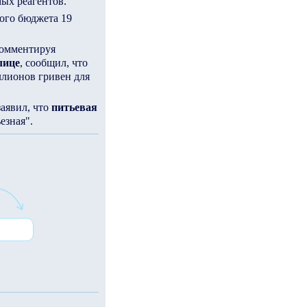
мых реагентов.
кого бюджета 19
комментируя
лице
, сообщил, что
ллионов гривен для
заявил, что
питьевая
езная".