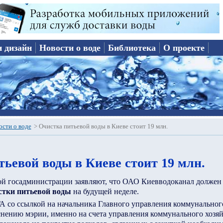
и дизайн
Новости о воде
Библиотека
О проекте
ости о воде
>
Очистка питьевой воды в Киеве стоит 19 млн.
ьевой воды в Киеве стоит 19 млн.
ой госадминистрации заявляют, что ОАО Киевводоканал должен 
стки питьевой воды
на будущей неделе.
А со ссылкой на начальника Главного управления коммунальног
снению мэрии, именно на счета управления коммунального хозя