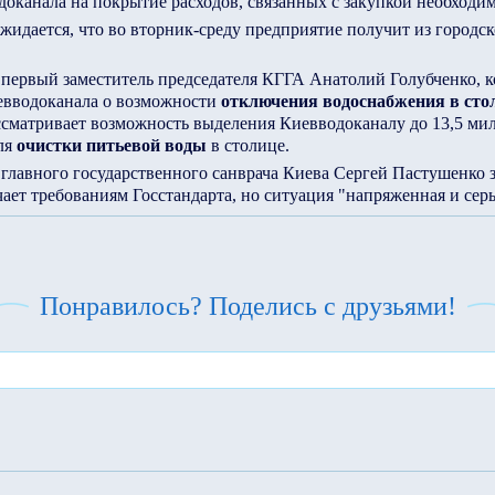
доканала на покрытие расходов, связанных с закупкой необходи
жидается, что во вторник-среду предприятие получит из городс
 первый заместитель председателя КГГА Анатолий Голубченко, 
евводоканала о возможности
отключения водоснабжения в сто
ссматривает возможность выделения Киевводоканалу до 13,5 ми
ля
очистки питьевой воды
в столице.
 главного государственного санврача Киева Сергей Пастушенко 
чает требованиям Госстандарта, но ситуация "напряженная и серь
Понравилось? Поделись с друзьями!