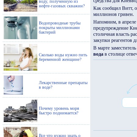
средства для Киевво
воду, полученную из
нефте-газовых скважин?
Как сообщил Витт, о
миллионов гривен.
Напомним, в апреле
Водопроводные трубы
покрыты миллионами
предупреждение Ки
бактерий
столичная власть ра
закупки реагентов д
В марте заместитель
вода
в столице отве
Сколько воды нужно пить
беременной женщине?
Лекарственные препараты
в воде?
Почему уровень моря
быстро поднимается?
Все что нужно знать о