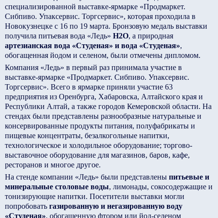
специализированной выставке-ярмарке «Продмаркет.
Сибпиво. Упаксервис. Торгсервис», которая проходила в
Новокузнецке с 16 по 19 марта. Бронзовую медаль выставки
получила питьевая вода «Ледь»
Н2О
, а природная
артезианская вода «Студеная» и вода «Студеная»
,
обогащенная йодом и селеном, были отмечены дипломом.
Компания «Ледь» в первый раз принимала участие в
выставке-ярмарке «Продмаркет. Сибпиво. Упаксервис.
Торгсервис». Всего в ярмарке приняли участие 63
предприятия из Оренбурга, Хабаровска, Алтайского края и
Республики Алтай, а также городов Кемеровской области. На
стендах были представлены разнообразные натуральные и
консервированные продукты питания, полуфабрикаты и
пищевые концентраты, безалкогольные напитки,
технологическое и холодильное оборудование; торгово-
выставочное оборудование для магазинов, баров, кафе,
ресторанов и многое другое.
На стенде компании «Ледь» были представлены
питьевые и
минеральные столовые воды
, лимонады, сокосодержащие и
тонизирующие напитки. Посетители выставки могли
попробовать
газированную и негазированную воду
«Студеная»
, обогащенную фтором или йод-селеном