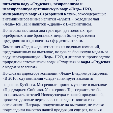
питьевую воду «Студеная», газированную и
негазированную артезианскую воду «Ледь» Н2О,
минеральную воду «Серебряный ключ»
, сокосодержащие
витаминизированные напитки «Бумс!!!», холодные чаи
«Ледь» Ice Tea и напиток «Драйв» с L-карнитином.
По итогам выставки два гран-при, две золотых, три
серебряных и две бронзовых медали были удостоены
предприятия из различных сфер деятельности.
Компания «Ледь» - единственная из водяных компаний,
представленных на выставке, получила бронзовую медаль за
воду негазированную «Ледь» Н2О, и диплом за производство
природной артезианской воды «Студеная» и
воды «Студеная
с йодом и селеном
».
По словам директора компании «Ледь» Владимира Киреева:
«В 2010 году компания «Ледь» планирует выходить
на рынок Кузбасса. Мы решили принять участие в выставке
«Продмаркет. Сибпиво. Упаксервис. Торгсервис», чтобы
познакомить жителей Новокузнецка с нашей продукцией,
провести деловые переговоры и наладить контакты с
оптовиками. Награды, полученные на выставке, не только
подтвердили качество нашей продукции еще раз, но и - я