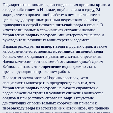
Государственная комиссия, расследовавшая причины
кризиса
с водоснабжением в Израиле
, опубликовала в среду, 24
марта, отчет о проделанной работе: в нем перечисляется
целый ряд допущенных разными ведомствами ошибок,
приведших к острой нехватке
питьевой воды
в стране. В
качестве виновных в сложившейся ситуации названо
Управление водных ресурсов
, министерство финансов и
руководители различных министерств и ведомств.
Израиль расходует на
импорт воды
и других стран, а также
на сохранение естественных
источников питьевой воды
больше, чем вкладывает в развитие системы опреснения.
Члены комиссии, возглавляемой отставным судьей Даном
Бейном, считают, что
опреснение воды
должно стать
превалирующим направлением работы.
Последняя засуха застала Израиль врасплох, хотя
специалисты многократно предупреждали о том, что
Управление водных ресурсов
не сможет справиться с
водоснабжением страны в условиях снижения количества
осадков и при растущем
спросе на воду
. Отсутствие
действующих опреснительных сооружений привели к
перерасходу воды
из естественных источников, что привело