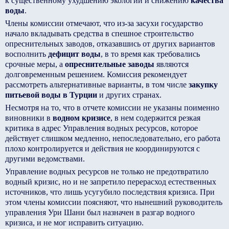
к существенному ухудшению экологии и снижению
качества
воды
.
Члены комиссии отмечают, что из-за засухи государство
начало вкладывать средства в спешное строительство
опреснительных заводов, отказавшись от других вариантов
восполнить
дефицит воды
, в то время как требовались
срочные меры, а
опреснительные заводы
являются
долговременным решением. Комиссия рекомендует
рассмотреть альтернативные варианты, в том числе
закупку
питьевой воды в Турции
и других странах.
Несмотря на то, что в отчете комиссии не указаны поименно
виновники в
водном кризисе
, в нем содержится резкая
критика в адрес Управления водных ресурсов, которое
действует слишком медленно, непоследовательно, его работа
плохо контролируется и действия не координируются с
другими ведомствами.
Управление водных ресурсов не только не предотвратило
водный кризис, но и не запретило перерасход естественных
источников, что лишь усугубило последствия кризиса. При
этом члены комиссии поясняют, что нынешний руководитель
управления Ури Шани был назначен в разгар водного
кризиса, и не мог исправить ситуацию.