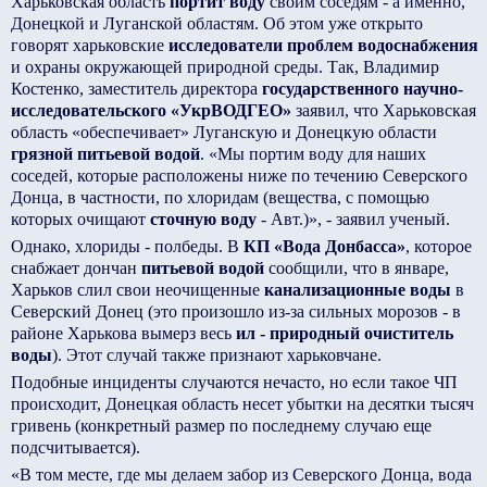
Харьковская область
портит воду
своим соседям - а именно,
Донецкой и Луганской областям. Об этом уже открыто
говорят харьковские
исследователи проблем водоснабжения
и охраны окружающей природной среды. Так, Владимир
Костенко, заместитель директора
государственного научно-
исследовательского «УкрВОДГЕО»
заявил, что Харьковская
область «обеспечивает» Луганскую и Донецкую области
грязной питьевой водой
. «Мы портим воду для наших
соседей, которые расположены ниже по течению Северского
Донца, в частности, по хлоридам (вещества, с помощью
которых очищают
сточную воду
- Авт.)», - заявил ученый.
Однако, хлориды - полбеды. В
КП «Вода Донбасса»
, которое
снабжает дончан
питьевой водой
сообщили, что в январе,
Харьков слил свои неочищенные
канализационные воды
в
Северский Донец (это произошло из-за сильных морозов - в
районе Харькова вымерз весь
ил - природный очиститель
воды
). Этот случай также признают харьковчане.
Подобные инциденты случаются нечасто, но если такое ЧП
происходит, Донецкая область несет убытки на десятки тысяч
гривень (конкретный размер по последнему случаю еще
подсчитывается).
«В том месте, где мы делаем забор из Северского Донца, вода