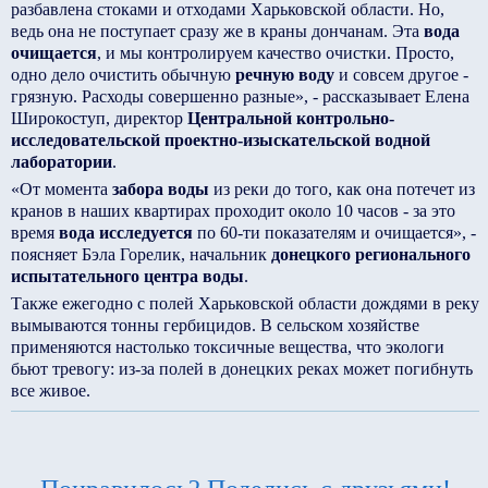
разбавлена стоками и отходами Харьковской области. Но,
ведь она не поступает сразу же в краны дончанам. Эта
вода
очищается
, и мы контролируем качество очистки. Просто,
одно дело очистить обычную
речную воду
и совсем другое -
грязную. Расходы совершенно разные», - рассказывает Елена
Широкоступ, директор
Центральной контрольно-
исследовательской проектно-изыскательской водной
лаборатории
.
«От момента
забора воды
из реки до того, как она потечет из
кранов в наших квартирах проходит около 10 часов - за это
время
вода исследуется
по 60-ти показателям и очищается», -
поясняет Бэла Горелик, начальник
донецкого регионального
испытательного центра воды
.
Также ежегодно с полей Харьковской области дождями в реку
вымываются тонны гербицидов. В сельском хозяйстве
применяются настолько токсичные вещества, что экологи
бьют тревогу: из-за полей в донецких реках может погибнуть
все живое.