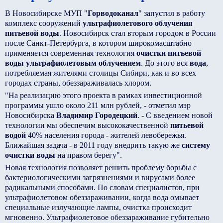
В Новосибирске МУП "
Горводоканал
" запустил в работу
комплекс сооружений
ультрафиолетового облучения
питьевой воды
. Новосибирск стал вторым городом в России
после Санкт-Петербурга, в котором широкомасштабно
применяется современная технология
очистки питьевой
воды ультрафиолетовым облучением
. До этого вся
вода
,
потребляемая жителями столицы Сибири, как и во всех
городах страны, обеззараживалась хлором.
"На реализацию этого проекта в рамках инвестиционной
программы ушло около 211 млн рублей, - отметил мэр
Новосибирска
Владимир Городецкий
. - С введением новой
технологии мы обеспечим высококачественной
питьевой
водой
40% населения города - жителей левобережья.
Ближайшая задача - в 2011 году внедрить такую же
систему
очистки воды
на правом берегу".
Новая технология позволяет решить проблему борьбы с
бактериологическими загрязнениями и вирусами более
радикальными способами. По словам специалистов, при
ультрафиолетовом обеззараживании, когда вода омывает
специальные излучающие лампы, очистка происходит
мгновенно. Ультрафиолетовое обеззараживание губительно