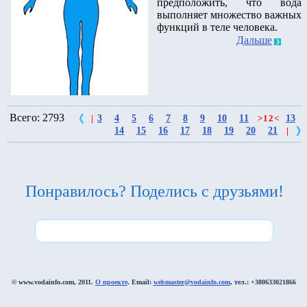
предположить, что вода
выполняет множество важных
функций в теле человека.
Дальше
Всего: 2793
3
4
5
6
7
8
9
10
11
13
|
>
12
<
14
15
16
17
18
19
20
21
|
Понравилось? Поделись с друзьями!
© www.vodainfo.com, 2011.
О проекте
. Email:
webmaster@vodainfo.com
, тел.: +380633021866