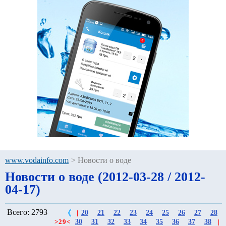
www.vodainfo.com
>
Новости о воде
Новости о воде (2012-03-28 / 2012-
04-17)
Всего: 2793
20
21
22
23
24
25
26
27
28
|
30
31
32
33
34
35
36
37
38
>
29
<
|