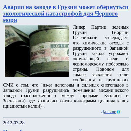
Авария на заводе в Грузии может обернуться
экологической катастрофой для Черного
моря
Лидер Партии зеленых
Грузии Гиоргий
Гачечиладзе утверждает,
что химические отходы с
разрушенного в Западной
Грузии завода угрожают
окружающей среде и
черноморскому побережью
страны. Поводом для
такого заявления стали
сообщения в грузинских
СМИ о том, что "из-за непогоды и сильных снегопадов в
Западной Грузии разрушились помещения механического
завода (расположенного между городами Кутаиси и
Зестафони), где хранились сотни килограмм цианида калия
(цианистый калий)".
Дальше
2012-03-28