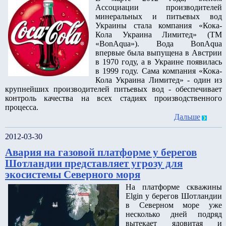
Ассоциации производителей
минеральных и питьевых вод
Украины стала компания «Кока-
Кола Украина Лимитед» (ТМ
«BonAqua»). Вода BonAqua
впервые была выпущена в Австрии
в 1970 году, а в Украине появилась
в 1999 году. Сама компания «Кока-
Кола Украина Лимитед» - один из
крупнейших производителей питьевых вод - обеспечивает
контроль качества на всех стадиях производственного
процесса.
Дальше
2012-03-30
Авария на газовой платформе у берегов
Шотландии представляет угрозу для
экосистемы Северного моря
На платформе скважины
Elgin у берегов Шотландии
в Северном море уже
несколько дней подряд
вытекает ядовитая и