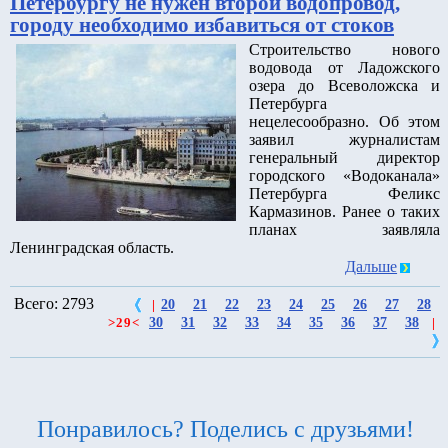
Петербургу не нужен второй водопровод,
городу необходимо избавиться от стоков
Строительство нового
водовода от Ладожского
озера до Всеволожска и
Петербурга
нецелесообразно. Об этом
заявил журналистам
генеральный директор
городского «Водоканала»
Петербурга Феликс
Кармазинов. Ранее о таких
планах заявляла
Ленинградская область.
Дальше
Всего: 2793
20
21
22
23
24
25
26
27
28
|
30
31
32
33
34
35
36
37
38
>
29
<
|
Понравилось? Поделись с друзьями!