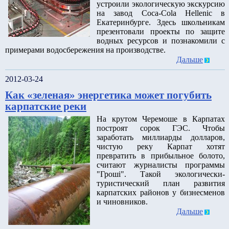
устроили экологическую экскурсию
на завод Coca-Cola Hellenic в
Екатеринбурге. Здесь школьникам
презентовали проекты по защите
водных ресурсов и познакомили с
примерами водосбережения на производстве.
Дальше
2012-03-24
Как «зеленая» энергетика может погубить
карпатские реки
На крутом Черемоше в Карпатах
построят сорок ГЭС. Чтобы
заработать миллиарды долларов,
чистую реку Карпат хотят
превратить в прибыльное болото,
считают журналисты программы
"Гроші". Такой экологически-
туристический план развития
карпатских районов у бизнесменов
и чиновников.
Дальше