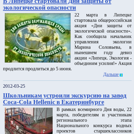
В Липецке стартовали Дни защиты от
экологической опасности
22 марта в Липецке
стартовала общероссийская
акция «Дни защиты от
экологической опасности».
Как сообщила начальник
управления экологии
Марина Соловьева, в
нынешнем году девиз
акции «Липецк. Экология -
объединим усилия!» Акция
продлится продлиться до 5 июня.
Дальше
2012-03-25
Школьникам устроили экскурсию на завод
Coca-Cola Hellenic в Екатеринбурге
В рамках всемирного Дня воды, 22
марта, победителям и участникам
регионального этапа
Национального конкурса водных
проектов старшеклассников