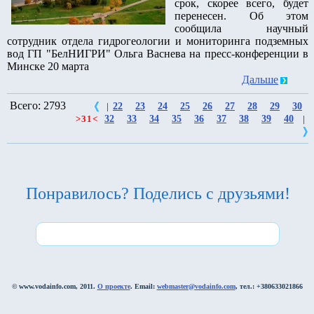
срок, скорее всего, будет
перенесен. Об этом
сообщила научный
сотрудник отдела гидрогеологии и мониторинга подземных
вод ГП "БелНИГРИ" Ольга Васнева на пресс-конференции в
Минске 20 марта
Дальше
Всего: 2793
22
23
24
25
26
27
28
29
30
|
32
33
34
35
36
37
38
39
40
>
31
<
|
Понравилось? Поделись с друзьями!
© www.vodainfo.com, 2011.
О проекте
. Email:
webmaster@vodainfo.com
, тел.: +380633021866