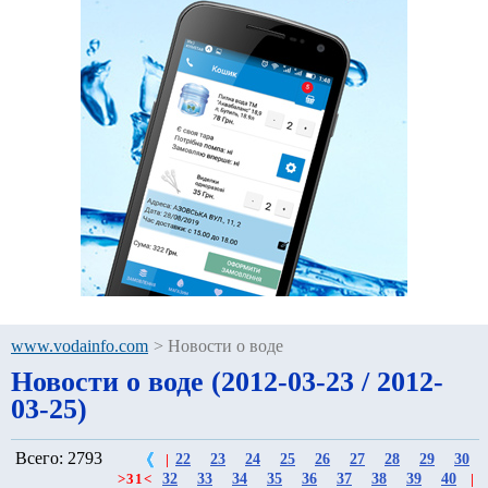
www.vodainfo.com
>
Новости о воде
Новости о воде (2012-03-23 / 2012-
03-25)
Всего: 2793
22
23
24
25
26
27
28
29
30
|
32
33
34
35
36
37
38
39
40
>
31
<
|