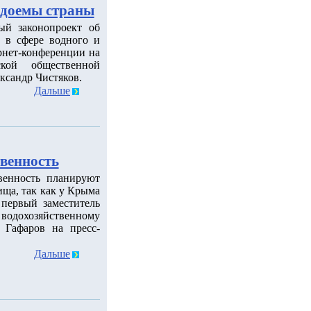
одоемы страны
ый законопроект об
к в сфере водного и
рнет-конференции на
ской общественной
ксандр Чистяков.
Дальше
венность
венность планируют
ща, так как у Крыма
 первый заместитель
 водохозяйственному
 Гафаров на пресс-
Дальше