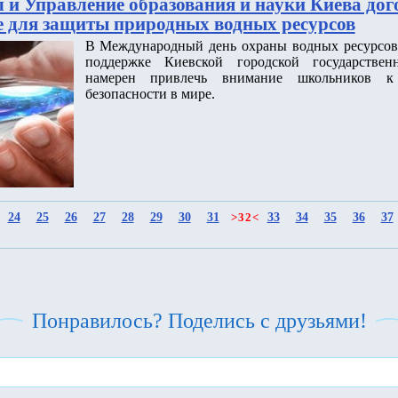
 и Управление образования и науки Киева дог
е для защиты природных водных ресурсов
В Международный день охраны водных ресурсов
поддержке Киевской городской государствен
намерен привлечь внимание школьников к
безопасности в мире.
24
25
26
27
28
29
30
31
33
34
35
36
37
>
32
<
Понравилось? Поделись с друзьями!