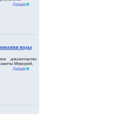
Дальше
вования воды
е доказательство
 планеты Меркурий.
Дальше