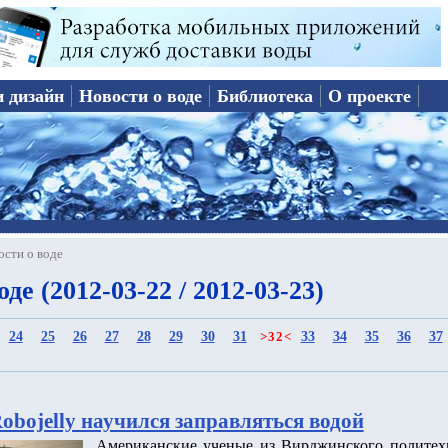
и дизайн
Новости о воде
Библиотека
О проекте
ости о воде
де (2012-03-22 / 2012-03-23)
24
25
26
27
28
29
30
31
33
34
35
36
37
>
32
<
obojelly научился заправляться водой
Американские ученые из Вирджинского политехн