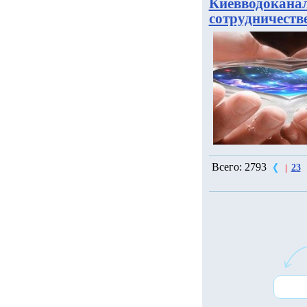
Киевводоканал
сотрудничеств
Всего: 2793
23
|