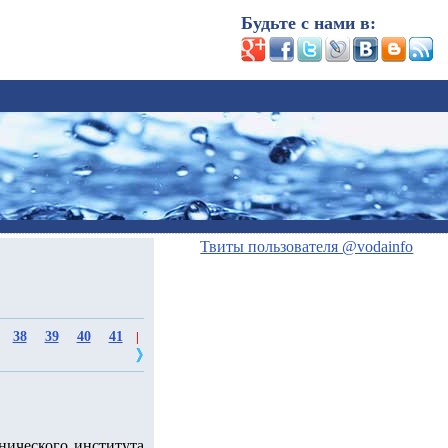
Будьте с нами в:
Твиты пользователя @vodainfo
38
39
40
41
|
ического института