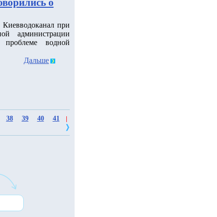
оворились о
 Киевводоканал при
ной администрации
 проблеме водной
Дальше
38
39
40
41
|