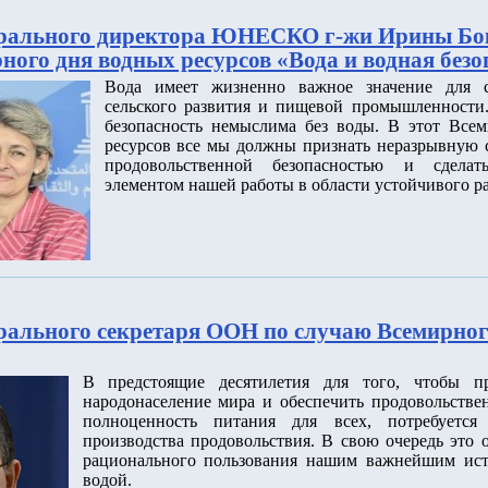
ерального директора ЮНЕСКО г-жи Ирины Бо
ного дня водных ресурсов «Вода и водная безо
Вода имеет жизненно важное значение для се
сельского развития и пищевой промышленности.
безопасность немыслима без воды. В этот Все
ресурсов все мы должны признать неразрывную 
продовольственной безопасностью и сдела
элементом нашей работы в области устойчивого ра
рального секретаря ООН по случаю Всемирног
В предстоящие десятилетия для того, чтобы п
народонаселение мира и обеспечить продовольстве
полноценность питания для всех, потребуется
производства продовольствия. В свою очередь это о
рационального пользования нашим важнейшим ис
водой.