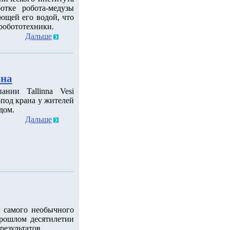
отке робота-медузы
ающей его водой, что
робототехники.
Дальше
ана
нии Tallinna Vesi
-под крана у жителей
дом.
Дальше
 самого необычного
прошлом десятилетии
результатов.