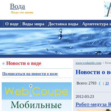
Вода
Вода это жизнь
О воде
Воды мира
Доставка воды
Архитектура 
Новости о воде
www.vodainfo.com
>
Нов
Новости о во
Подписаться на новости о воде
Всего: 2793
23
|
2012-03-23
Робот-медуза R