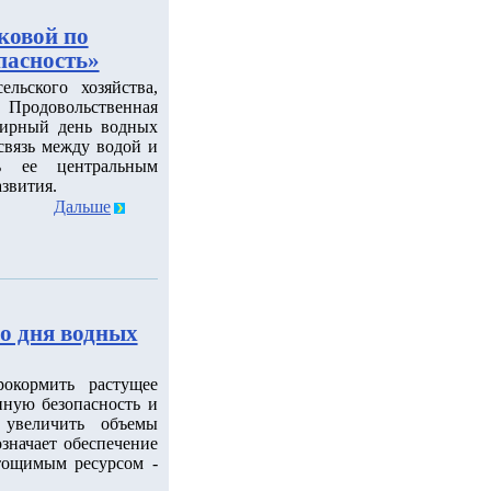
ковой по
пасность»
льского хозяйства,
 Продовольственная
мирный день водных
связь между водой и
ть ее центральным
звития.
Дальше
о дня водных
рокормить растущее
нную безопасность и
 увеличить объемы
значает обеспечение
тощимым ресурсом -