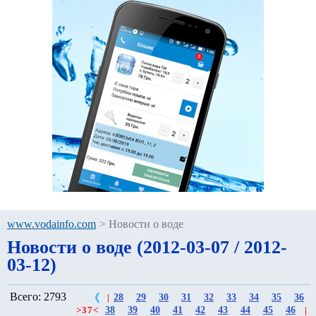
www.vodainfo.com
>
Новости о воде
Новости о воде (2012-03-07 / 2012-
03-12)
Всего: 2793
28
29
30
31
32
33
34
35
36
|
38
39
40
41
42
43
44
45
46
>
37
<
|