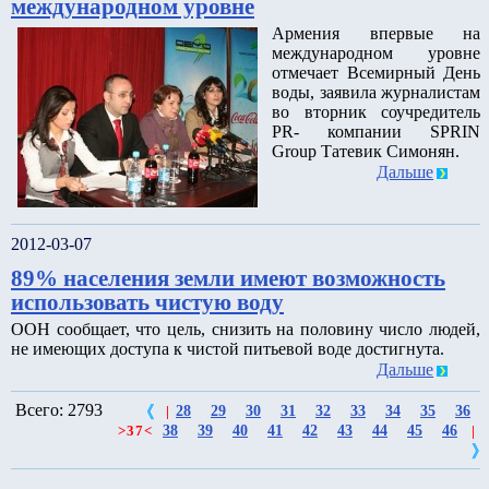
международном уровне
Армения впервые на
международном уровне
отмечает Всемирный День
воды, заявила журналистам
во вторник соучредитель
PR- компании SPRIN
Group Татевик Симонян.
Дальше
2012-03-07
89% населения земли имеют возможность
использовать чистую воду
ООН сообщает, что цель, снизить на половину число людей,
не имеющих доступа к чистой питьевой воде достигнута.
Дальше
Всего: 2793
28
29
30
31
32
33
34
35
36
|
38
39
40
41
42
43
44
45
46
>
37
<
|