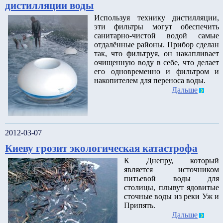
дистилляции воды
Используя технику дистилляции,
эти фильтры могут обеспечить
санитарно-чистой водой самые
отдалённые районы. Прибор сделан
так, что фильтруя, он накапливает
очищенную воду в себе, что делает
его одновременно и фильтром и
накопителем для переноса воды.
Дальше
2012-03-07
Киеву грозит экологическая катастрофа
К Днепру, который
является источником
питьевой воды для
столицы, плывут ядовитые
сточные воды из реки Уж и
Припять.
Дальше