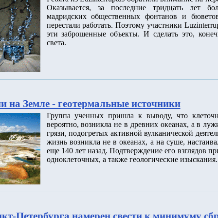
Оказывается, за последние тридцать лет бо
мадридских общественных фонтанов и бювето
перестали работать. Поэтому участники Luzinterr
эти заброшенные объекты. И сделать это, коне
света.
и на Земле - геотермальные источники
Группа ученных пришла к выводу, что клеточн
вероятно, возникла не в древних океанах, а в лу
грязи, подогретых активной вулканической деятел
жизнь возникла не в океанах, а на суше, настаив
еще 140 лет назад. Подтверждение его взглядов п
одноклеточных, а также геологические изыскания.
кт-Петербурга намерен свести к минимуму сб