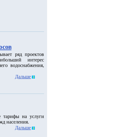
осов
ывает ряд проектов
ибольший интерес
его водоснабжения,
Дальше
е тарифы на услуги
жд населения.
Дальше