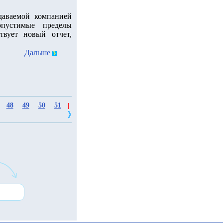
даваемой компанией
пустимые пределы
твует новый отчет,
Дальше
48
49
50
51
|