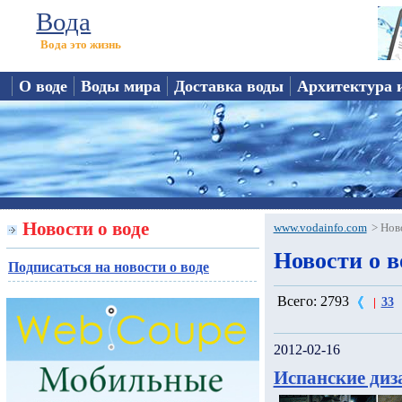
Вода
Вода это жизнь
О воде
Воды мира
Доставка воды
Архитектура 
Новости о воде
www.vodainfo.com
>
Нов
Новости о во
Подписаться на новости о воде
Всего: 2793
33
|
2012-02-16
Испанские ди