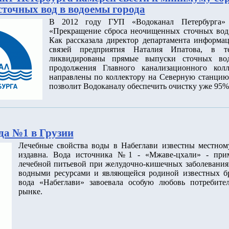
точных вод в водоемы города
В 2012 году ГУП «Водоканал Петербурга» 
«Прекращение сброса неочищенных сточных вод 
Как рассказала директор департамента информа
связей предприятия Наталия Ипатова, в т
ликвидированы прямые выпуски сточных во
продолжения Главного канализационного кол
направлены по коллектору на Северную станцию
позволит Водоканалу обеспечить очистку уже 95%
ода №1 в Грузии
Лечебные свойства воды в Набеглави известны местном
издавна. Вода источника №1 - «Мжаве-цхали» - прим
лечебной питьевой при желудочно-кишечных заболеваниях
водными ресурсами и являющейся родиной известных бр
вода «Набеглави» завоевала особую любовь потребите
рынке.