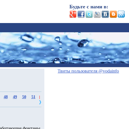
Будьте с нами в:
Твиты пользователя @vodainfo
48
49
50
51
|
еработающие фонтаны.