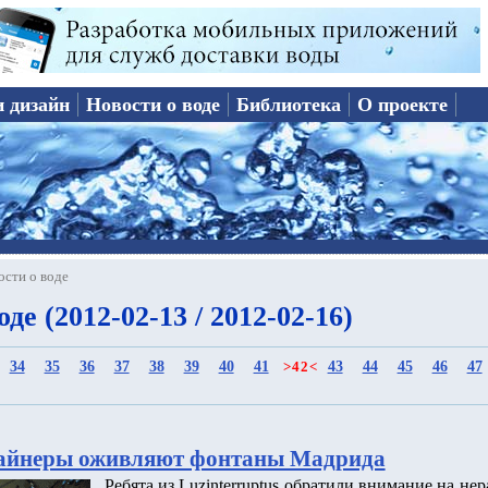
и дизайн
Новости о воде
Библиотека
О проекте
ости о воде
де (2012-02-13 / 2012-02-16)
34
35
36
37
38
39
40
41
43
44
45
46
47
>
42
<
зайнеры оживляют фонтаны Мадрида
Ребята из Luzinterruptus обратили внимание на н