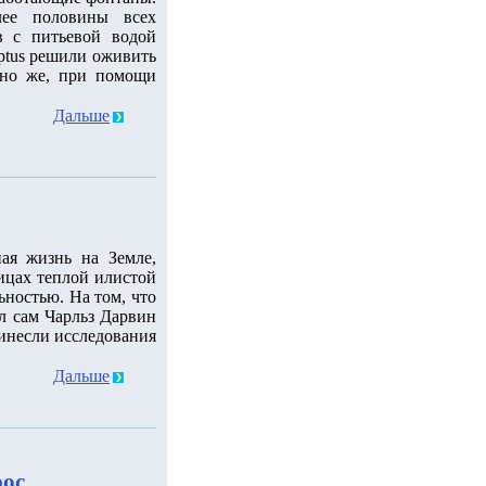
лее половины всех
в с питьевой водой
uptus решили оживить
чно же, при помощи
Дальше
ая жизнь на Земле,
жицах теплой илистой
ьностью. На том, что
ал сам Чарльз Дарвин
ринесли исследования
Дальше
рос