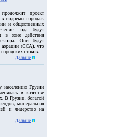
продолжит проект
в водоемы города».
ции и общественных
ечение года будут
д в зоне действия
лектора. Они будут
 аэрации (ССА), что
 городских стоков.
Дальше
у населению Грузии
енялась в качестве
. В Грузии, богатой
ендов, минеральная
лей и лидерство на
Дальше