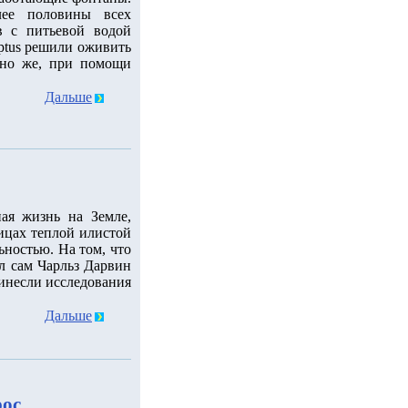
лее половины всех
в с питьевой водой
uptus решили оживить
чно же, при помощи
Дальше
ая жизнь на Земле,
жицах теплой илистой
ьностью. На том, что
ал сам Чарльз Дарвин
ринесли исследования
Дальше
рос