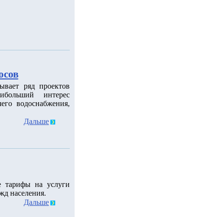
осов
ывает ряд проектов
ибольший интерес
его водоснабжения,
Дальше
е тарифы на услуги
жд населения.
Дальше