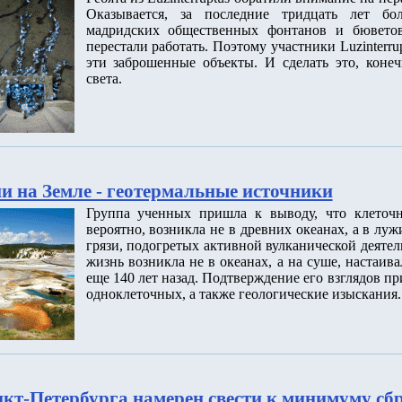
Оказывается, за последние тридцать лет бо
мадридских общественных фонтанов и бювето
перестали работать. Поэтому участники Luzinterr
эти заброшенные объекты. И сделать это, коне
света.
и на Земле - геотермальные источники
Группа ученных пришла к выводу, что клеточн
вероятно, возникла не в древних океанах, а в лу
грязи, подогретых активной вулканической деятел
жизнь возникла не в океанах, а на суше, настаив
еще 140 лет назад. Подтверждение его взглядов п
одноклеточных, а также геологические изыскания.
кт-Петербурга намерен свести к минимуму сб