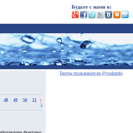
Будьте с нами в:
Твиты пользователя @vodainfo
48
49
50
51
|
еработающие фонтаны.