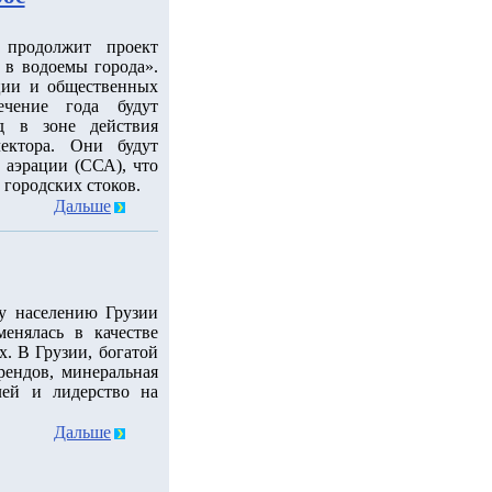
продолжит проект
в водоемы города».
ции и общественных
ечение года будут
д в зоне действия
лектора. Они будут
 аэрации (ССА), что
 городских стоков.
Дальше
у населению Грузии
енялась в качестве
. В Грузии, богатой
ендов, минеральная
лей и лидерство на
Дальше