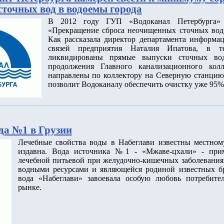
точных вод в водоемы города
В 2012 году ГУП «Водоканал Петербурга» 
«Прекращение сброса неочищенных сточных вод 
Как рассказала директор департамента информа
связей предприятия Наталия Ипатова, в т
ликвидированы прямые выпуски сточных во
продолжения Главного канализационного кол
направлены по коллектору на Северную станцию
позволит Водоканалу обеспечить очистку уже 95%
ода №1 в Грузии
Лечебные свойства воды в Набеглави известны местном
издавна. Вода источника №1 - «Мжаве-цхали» - прим
лечебной питьевой при желудочно-кишечных заболеваниях
водными ресурсами и являющейся родиной известных бр
вода «Набеглави» завоевала особую любовь потребите
рынке.