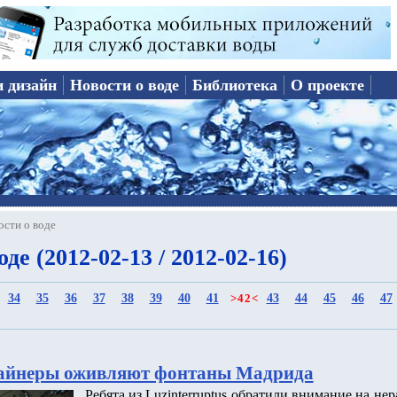
и дизайн
Новости о воде
Библиотека
О проекте
ости о воде
де (2012-02-13 / 2012-02-16)
34
35
36
37
38
39
40
41
43
44
45
46
47
>
42
<
зайнеры оживляют фонтаны Мадрида
Ребята из Luzinterruptus обратили внимание на н