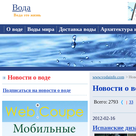
Вода
Вода это жизнь
О воде
Воды мира
Доставка воды
Архитектура 
Новости о воде
www.vodainfo.com
>
Нов
Новости о во
Подписаться на новости о воде
Всего: 2793
33
|
2012-02-16
Испанские ди