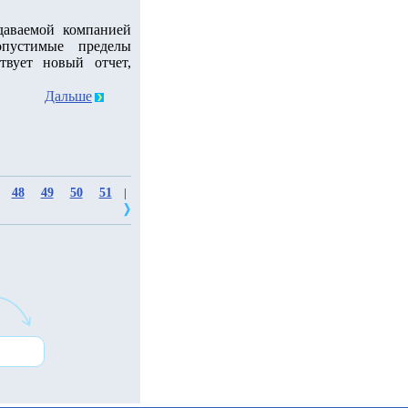
даваемой компанией
пустимые пределы
твует новый отчет,
Дальше
48
49
50
51
|