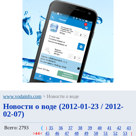
www.vodainfo.com
>
Новости о воде
Новости о воде (2012-01-23 / 2012-
02-07)
Всего: 2793
35
36
37
38
39
40
41
42
43
|
45
46
47
48
49
50
51
52
53
>
44
<
|