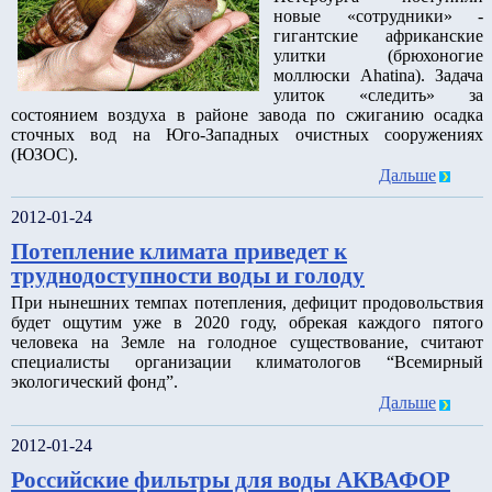
новые «сотрудники» -
гигантские африканские
улитки (брюхоногие
моллюски Ahatina). Задача
улиток «следить» за
состоянием воздуха в районе завода по сжиганию осадка
сточных вод на Юго-Западных очистных сооружениях
(ЮЗОС).
Дальше
2012-01-24
Потепление климата приведет к
труднодоступности воды и голоду
При нынешних темпах потепления, дефицит продовольствия
будет ощутим уже в 2020 году, обрекая каждого пятого
человека на Земле на голодное существование, считают
специалисты организации климатологов “Всемирный
экологический фонд”.
Дальше
2012-01-24
Российские фильтры для воды АКВАФОР