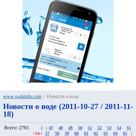
www.vodainfo.com
>
Новости о воде
Новости о воде (2011-10-27 / 2011-11-
18)
Всего: 2793
47
48
49
50
51
52
53
54
55
|
57
58
59
60
61
62
63
64
65
>
56
<
|