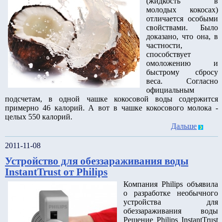
(жидкость в
молодых кокосах)
отличается особыми
свойствами. Было
доказано, что она, в
частности,
способствует
омоложению и
быстрому сбросу
веса. Согласно
официальным
подсчетам, в одной чашке кокосовой воды содержится
примерно 46 калорий. А вот в чашке кокосового молока -
целых 550 калорий.
Дальше
2011-11-08
Устройство для обеззараживания воды
InstantTrust от Philips
Компания Philips объявила
о разработке необычного
устройства для
обеззараживания воды
Решение Philips InstantTrust