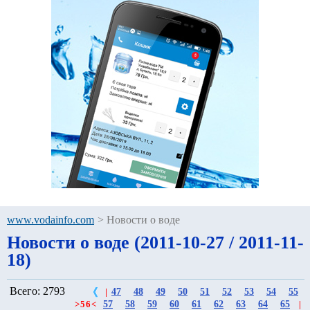
www.vodainfo.com
>
Новости о воде
Новости о воде (2011-10-27 / 2011-11-
18)
Всего: 2793
47
48
49
50
51
52
53
54
55
|
57
58
59
60
61
62
63
64
65
>
56
<
|