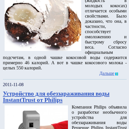
(жидкость в
молодых кокосах)
отличается особыми
свойствами. Было
доказано, что она, в
частности,
способствует
омоложению и
быстрому сбросу
веса. Согласно
официальным
подсчетам, в одной чашке кокосовой воды содержится
примерно 46 калорий. А вот в чашке кокосового молока -
целых 550 калорий.
Дальше
2011-11-08
Устройство для обеззараживания воды
InstantTrust от Philips
Компания Philips объявила
о разработке необычного
устройства для
обеззараживания воды
Решение Philips InstantTrust