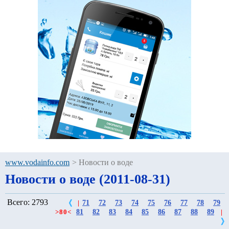
www.vodainfo.com
>
Новости о воде
Новости о воде (2011-08-31)
Всего: 2793
71
72
73
74
75
76
77
78
79
|
81
82
83
84
85
86
87
88
89
>
80
<
|