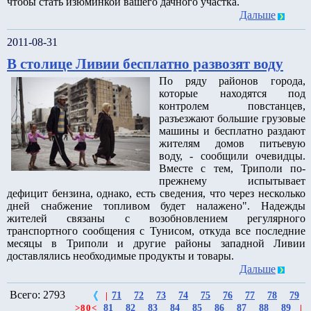
чтобы стать изюминкой вашего дачного участка.
Дальше
2011-08-31
В столице Ливии бесплатно развозят воду
По ряду районов города,
которые находятся под
контролем повстанцев,
разъезжают большие грузовые
машины и бесплатно раздают
жителям домов питьевую
воду, - сообщили очевидцы.
Вместе с тем, Триполи по-
прежнему испытывает
дефицит бензина, однако, есть сведения, что через несколько
дней снабжение топливом будет налажено". Надежды
жителей связаны с возобновлением регулярного
транспортного сообщения с Тунисом, откуда все последние
месяцы в Триполи и другие районы западной Ливии
доставлялись необходимые продукты и товары.
Дальше
Всего: 2793
71
72
73
74
75
76
77
78
79
|
81
82
83
84
85
86
87
88
89
>
80
<
|