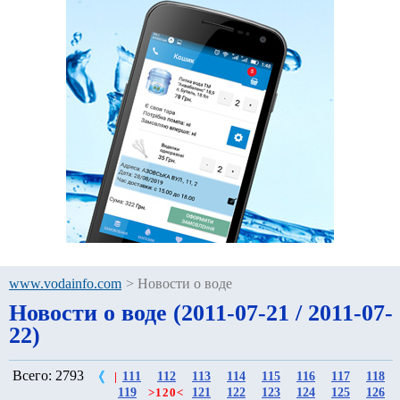
www.vodainfo.com
>
Новости о воде
Новости о воде (2011-07-21 / 2011-07-
22)
Всего: 2793
111
112
113
114
115
116
117
118
|
119
121
122
123
124
125
126
>
120
<