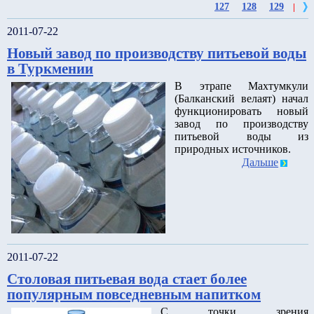
127
128
129
|
2011-07-22
Новый завод по производству питьевой воды
в Туркмении
В этрапе Махтумкули
(Балканский велаят) начал
функционировать новый
завод по производству
питьевой воды из
природных источников.
Дальше
2011-07-22
Столовая питьевая вода стает более
популярным повседневным напитком
С точки зрения