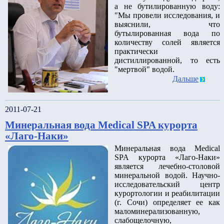
а не бутилированную воду:
"Мы провели исследования, и
выяснили, что
бутылированная вода по
количеству солей является
практически
дистиллированной, то есть
"мертвой" водой.
Дальше
2011-07-21
Минеральная вода Medical SPA курорта
«Лаго-Наки»
Минеральная вода Medical
SPA курорта «Лаго-Наки»
является лечебно-столовой
минеральной водой. Научно-
исследовательский центр
курортологии и реабилитации
(г. Сочи) определяет ее как
маломинерализованную,
слабощелочную,