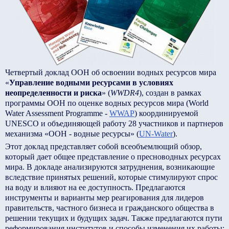
Четвертый доклад ООН об освоении водных ресурсов мира
«
Управление водными ресурсами в условиях
неопределенности и риска
» (
WWDR4
), создан в рамках
программы ООН по оценке водных ресурсов мира (World
Water Assessment Programme -
WWAP
) координируемой
UNESCO и объединяющей работу 28 участников и партнеров
механизма «ООН - водные ресурсы» (
UN-Water
).
Этот доклад представляет собой всеобъемлющий обзор,
который дает общее представление о пресноводных ресурсах
мира. В докладе анализируются затруднения, возникающие
вследствие принятых решений, которые стимулируют спрос
на воду и влияют на ее доступность. Предлагаются
инструменты и варианты мер реагирования для лидеров
правительств, частного бизнеса и гражданского общества в
решении текущих и будущих задач. Также предлагаются пути
реформирования институтов и способы изменения их работы;