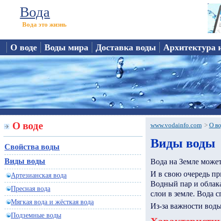
Вода
Вода это жизнь
О воде
Воды мира
Доставка воды
Архитектура 
О воде
www.vodainfo.com
>
О в
Виды воды
Свойства воды
Виды воды
Вода на Земле может
И в свою очередь пр
Артезианская вода
Водный пар и облака
Пресная вода
слои в земле. Вода с
Мягкая вода и жёсткая вода
Из-за важности воды
Подземные воды