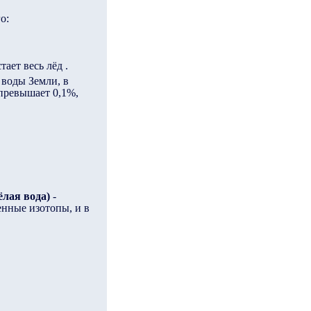
о:
ает весь лёд .
 воды Земли, в
 превышает 0,1%,
ёлая вода)
-
нные изотопы, и в