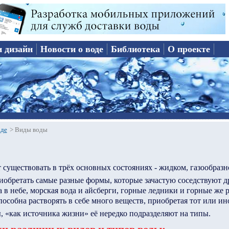
и дизайн
Новости о воде
Библиотека
О проекте
оде
>
Виды воды
 существовать в трёх основных состояниях - жидком, газообразн
иобретать самые разные формы, которые зачастую соседствуют др
 в небе, морская вода и айсберги, горные ледники и горные же 
пособна растворять в себе много веществ, приобретая тот или ин
, «как источника жизни» её нередко подразделяют на типы.