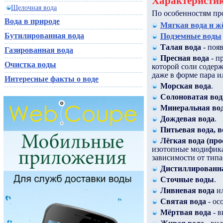
Характеристик
Щелочная вода
По особенностям про
Вода в природе
Мягкая вода и ж
Бутилированная вода
Подземные воды
Талая вода
- появ
Газированная вода
Пресная вода
- п
Очистка воды
которой соли содерж
даже в форме пара и
Интересные факты о воде
Морская вода
.
Солоноватая вод
Минеральная во
Дождевая вода
.
Питьевая вода, в
Лёгкая вода (про
изотопные модифика
зависимости от типа
Дистиллированна
Сточные воды
.
Ливневая вода
и
Святая вода
- ос
Мёртвая вода
- в