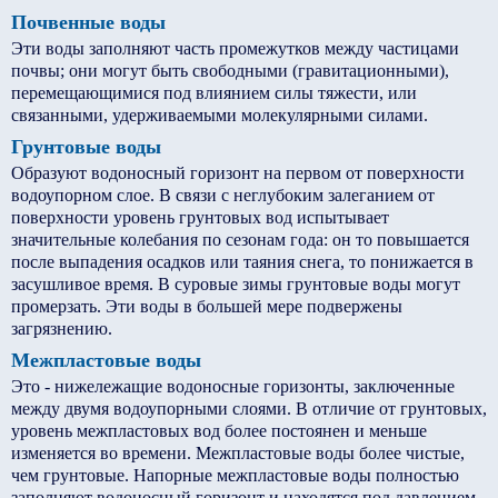
Почвенные воды
Эти воды заполняют часть промежутков между частицами
почвы; они могут быть свободными (гравитационными),
перемещающимися под влиянием силы тяжести, или
связанными, удерживаемыми молекулярными силами.
Грунтовые воды
Образуют водоносный горизонт на первом от поверхности
водоупорном слое. В связи с неглубоким залеганием от
поверхности уровень грунтовых вод испытывает
значительные колебания по сезонам года: он то повышается
после выпадения осадков или таяния снега, то понижается в
засушливое время. В суровые зимы грунтовые воды могут
промерзать. Эти воды в большей мере подвержены
загрязнению.
Межпластовые воды
Это - нижележащие водоносные горизонты, заключенные
между двумя водоупорными слоями. В отличие от грунтовых,
уровень межпластовых вод более постоянен и меньше
изменяется во времени. Межпластовые воды более чистые,
чем грунтовые. Напорные межпластовые воды полностью
заполняют водоносный горизонт и находятся под давлением.