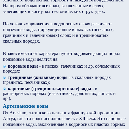
Напором обладают все воды, заключенные в слоях,
залегающих в вогнутых тектонических структурах.
По условиям движения в водоносных слоях различают
подземные воды, циркулирующие в рыхлых (песчаных,
гравийных и галечниковых) слоях и в трещиноватых
скальных породах.
В зависимости от характера пустот водовмещающих пород
подземные воды делятся на:
поровые воды
- в песках, галечниках и др. обломочных
породах;
трещинные (жильные) воды
- в скальных породах
(гранитах, песчаниках);
карстовые (трещинно-карстовые) воды
- в
растворимых породах (известняках, доломитах, гипсах и
др.).
Артезианские воды
От Artesium, латинского названия французской провинции
Артуа, где эти воды использовались с XII века. Это напорные
подземные воды, заключенные в водоносных пластах горных