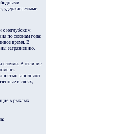
вободными
и, удерживаемыми
и с неглубоким
ия по сезонам года:
ливое время. В
ены загрязнению.
 слоями. В отличие
ремени.
олностью заполняют
ченные в слоях,
ющие в рыхлых
а: