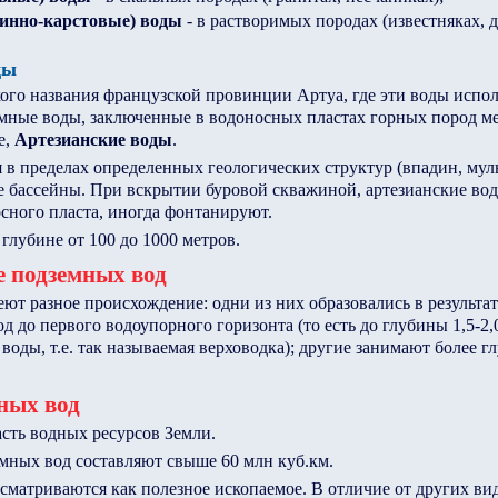
инно-карстовые) воды
- в растворимых породах (известняках, 
ды
кого названия французской провинции Артуа, где эти воды исполь
мные воды, заключенные в водоносных пластах горных пород 
е,
Артезианские воды
.
в пределах определенных геологических структур (впадин, мульд
ие бассейны. При вскрытии буровой скважиной, артезианские в
сного пласта, иногда фонтанируют.
глубине от 100 до 1000 метров.
 подземных вод
ют разное происхождение: одни из них образовались в результа
д до первого водоупорного горизонта (то есть до глубины 1,5-2,
воды, т.е. так называемая верховодка); другие занимают более г
ных вод
сть водных ресурсов Земли.
мных вод составляют свыше 60 млн куб.км.
сматриваются как полезное ископаемое. В отличие от других ви