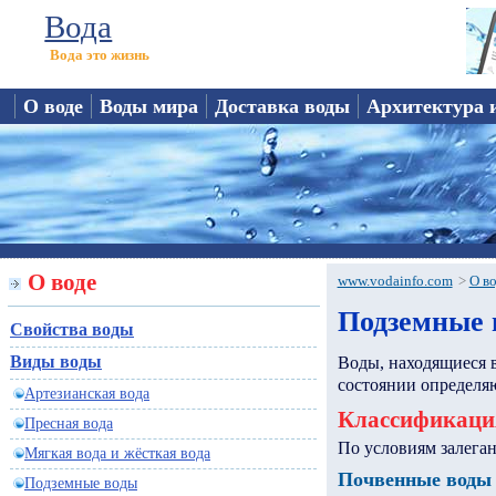
Вода
Вода это жизнь
О воде
Воды мира
Доставка воды
Архитектура 
О воде
www.vodainfo.com
>
О в
Подземные 
Свойства воды
Виды воды
Воды, находящиеся в
состоянии определя
Артезианская вода
Классификаци
Пресная вода
По условиям залеган
Мягкая вода и жёсткая вода
Почвенные воды
Подземные воды