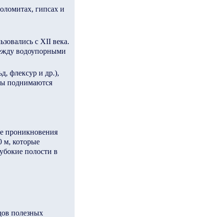
доломитах, гипсах и
зовались с XII века.
между водоупорными
, флексур и др.),
оды поднимаются
те проникновения
0 м, которые
лубокие полости в
дов полезных