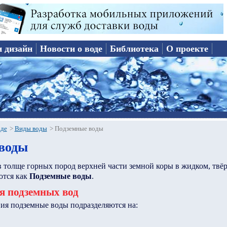
и дизайн
Новости о воде
Библиотека
О проекте
оде
>
Виды воды
>
Подземные воды
воды
 толще горных пород верхней части земной коры в жидком, твё
ются как
Подземные воды
.
я подземных вод
ия подземные воды подразделяются на: