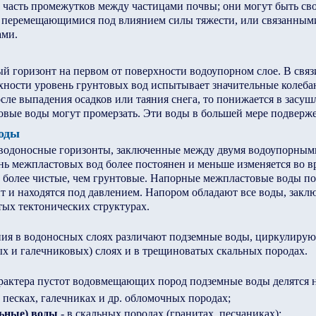
 часть промежутков между частицами почвы; они могут быть с
 перемещающимися под влиянием силы тяжести, или связанным
ами.
 горизонт на первом от поверхности водоупорном слое. В связ
хности уровень грунтовых вод испытывает значительные колебан
сле выпадения осадков или таяния снега, то понижается в засуш
овые воды могут промерзать. Эти воды в большей мере подверж
оды
водоносные горизонты, заключенные между двумя водоупорными
нь межпластовых вод более постоянен и меньше изменяется во в
более чистые, чем грунтовые. Напорные межпластовые воды п
 и находятся под давлением. Напором обладают все воды, заклю
тых тектонических структурах.
ия в водоносных слоях различают подземные воды, циркулиру
х и галечниковых) слоях и в трещиноватых скальных породах.
арактера пустот водовмещающих пород подземные воды делятся н
в песках, галечниках и др. обломочных породах;
ьные) воды
- в скальных породах (гранитах, песчаниках);