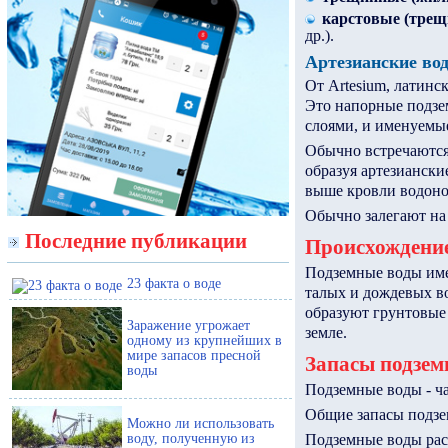
карстовые (трещ
др.).
Артезианские во
От Artesium, латинс
Это напорные подзе
слоями, и именуемы
Обычно встречаются 
образуя артезианск
выше кровли водоно
Обычно залегают на 
Последние публикации
Происхождение
Подземные воды име
23 факта о воде
талых и дождевых во
образуют грунтовые 
Заражение угрожает
земле.
одному из крупнейших в
мире запасов пресной
Запасы подзем
воды
Подземные воды - ча
Общие запасы подзе
Можно ли использовать
воду, полученную из
Подземные воды рас