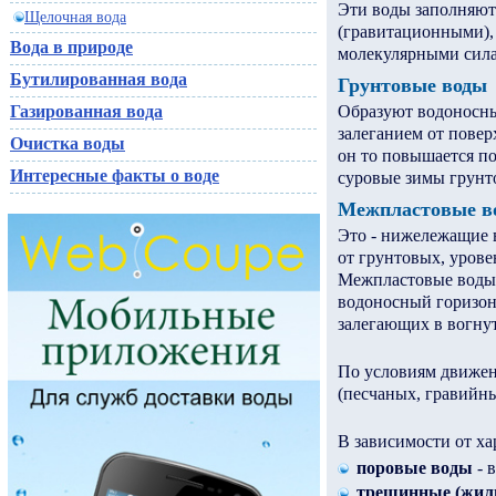
Эти воды заполняют
Щелочная вода
(гравитационными),
Вода в природе
молекулярными сил
Бутилированная вода
Грунтовые воды
Образуют водоносный
Газированная вода
залеганием от повер
Очистка воды
он то повышается по
Интересные факты о воде
суровые зимы грунт
Межпластовые в
Это - нижележащие 
от грунтовых, урове
Межпластовые воды 
водоносный горизонт
залегающих в вогну
По условиям движен
(песчаных, гравийны
В зависимости от х
поровые воды
- 
трещинные (жил